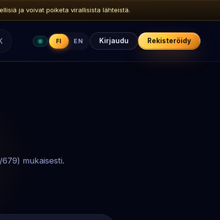
siä ja voivat poiketa virallisista lähteistä.
K
Kirjaudu
Rekisteröidy
FI
EN
/679) mukaisesti.