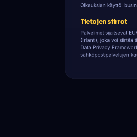
Oikeuksien käyttö:
busi
Tietojen siirrot
Palvelimet sijaitsevat E
(Irlanti), joka voi siirt
Data Privacy Framework 
sähköpostipalvelujen kau