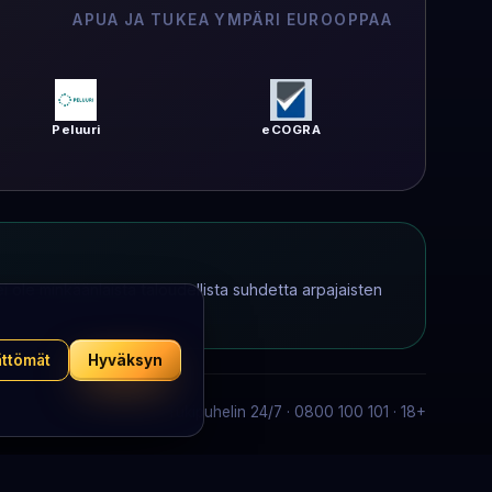
APUA JA TUKEA YMPÄRI EUROOPPAA
Peluuri
eCOGRA
 ole minkäänlaista taloudellista suhdetta arpajaisten
ättömät
Hyväksyn
Tukipuhelin 24/7 · 0800 100 101 · 18+