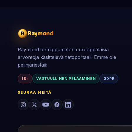
Raymond
R
Raymond on riippumaton eurooppalaisia
arvontoja käsittelevä tietoportaali. Emme ole
pelinjärjestäjä.
18+
VASTUULLINEN PELAAMINEN
GDPR
SEURAA MEITÄ