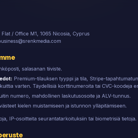
Flat / Office M1, 1065 Nicosia, Cyprus
business@srenkmedia.com
äämme
köposti, salasanan tiiviste.
iedot:
Premium-tilauksen tyyppi ja tila, Stripe-tapahtumatun
uittia varten. Täydellisiä korttinumeroita tai CVC-koodeja e
itin numero, mahdollinen laskutusosoite ja ALV-tunnus.
ästeet kielen muistamiseen ja istunnon ylläpitämiseen.
oja, IP-osoitteita seurantatarkoituksiin tai biometrisiä tietoja.
peruste