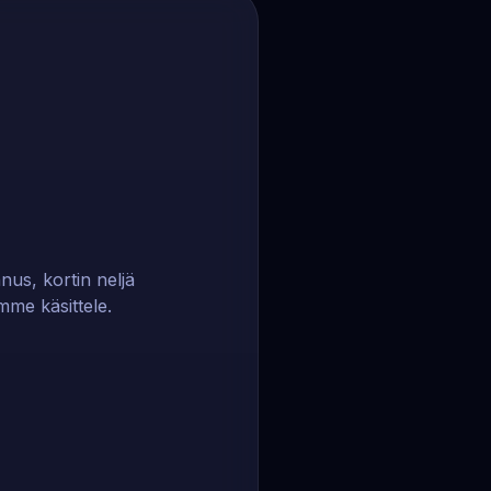
nus, kortin neljä
mme käsittele.