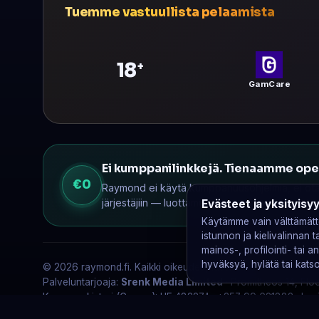
Tuemme vastuullista pelaamista
18
+
GamCare
Ei kumppanilinkkejä. Tienaamme oper
€0
Raymond ei käytä kumppanuusohjelmia, ei ota v
järjestäjiin — luottamuksesi on ainoa tulonlä
Evästeet ja yksityisy
Käytämme vain välttämättö
istunnon ja kielivalinnan
mainos-, profilointi- tai an
hyväksyä, hylätä tai katsoa
© 2026 raymond.fi. Kaikki oikeudet pidätetään.
Palveluntarjoaja:
Srenk Media Limited
· Promitheos 14, Floo
Kaupparekisteri (Cyprus): ΗΕ 483274 ·
+357 99 631882
·
bus