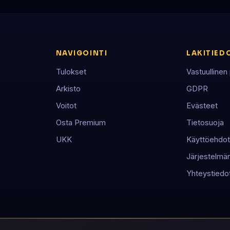
NAVIGOINTI
LAKITIED
Tulokset
Vastuullinen
Arkisto
GDPR
Voitot
Evästeet
Osta Premium
Tietosuoja
UKK
Käyttöehdot
Järjestelmän 
Yhteystiedo