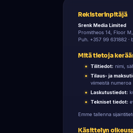
Rekisterinpitäjä
Srenk Media Limited
Promitheos 14, Floor M, 
Puh.
+357 99 631882
·
Mitä tietoja ker
Tilitiedot:
nimi, säh
Tilaus- ja maksut
viimeistä numeroa k
Laskutustiedot:
ku
Tekniset tiedot:
ev
Emme tallenna sijainti­tiet
Käsittelyn oikeus