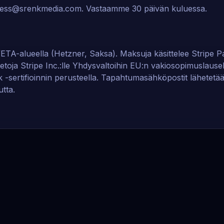
ness@srenkmedia.com
. Vastaamme 30 päivän kuluessa.
U/ETA-alueella (Hetzner, Saksa). Maksuja käsittelee Stripe 
ää tietoja Stripe Inc.:lle Yhdysvaltoihin EU:n vakiosopimusla
-sertifioinnin perusteella. Tapahtumasähköpostit lähetet
tta.