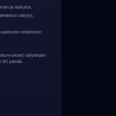
inen ja laskutus.
ineiston säilytys.
ksupetosten estäminen.
umatunnukset) säilytetään
än 90 päivää.