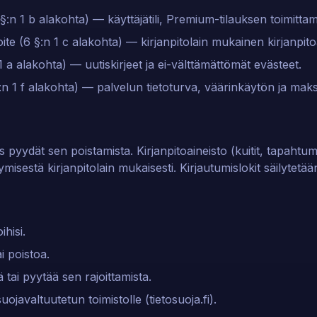
n 1 b alakohta) — käyttäjätili, Premium-tilauksen toimittam
ite (6 §:n 1 c alakohta) — kirjanpitolain mukainen kirjanpitoa
a alakohta) — uutiskirjeet ja ei-välttämättömät evästeet.
§:n 1 f alakohta) — palvelun tietoturva, väärinkäytön ja ma
es pyydät sen poistamista. Kirjanpitoaineisto (kuitit, tapaht
ymisestä kirjanpitolain mukaisesti. Kirjautumislokit säilytetä
ihisi.
i poistoa.
 tai pyytää sen rajoittamista.
uojavaltuutetun toimistolle (tietosuoja.fi).