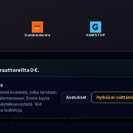
GambleAware
GAMSTOP
aattoreilta 0 €.
älityspalkkioita eikä mainosta arvontalipukkeiden myyntiä. Meillä ei
hteemme.
ys
miä evästeitä, jotka tarvitaan
Asetukset
Hylkää ei-välttäm
 tallentamiseen. Emme käytä
alytiikkaevästeitä. Voit
 lisätietoja.
r M, Flat / Office M1, 1065 Nicosia, Cyprus
iness@srenkmedia.com