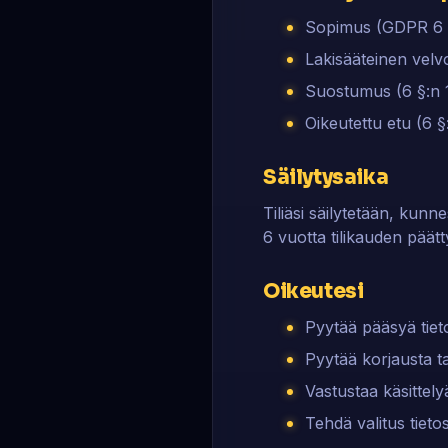
Sopimus (GDPR 6 §:
Lakisääteinen velvo
Suostumus (6 §:n 1 
Oikeutettu etu (6 
Säilytysaika
Tiliäsi säilytetään, kunn
6 vuotta tilikauden päätt
Oikeutesi
Pyytää pääsyä tieto
Pyytää korjausta ta
Vastustaa käsittelyä
Tehdä valitus tietos