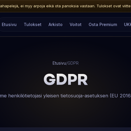
ahapelejä, ei myy arpoja eikä ota panoksia vastaan. Tulokset ovat viitteelli
Etusivu
Tulokset
Arkisto
Voitot
Osta Premium
UK
Etusivu
/
GDPR
GDPR
me henkilötietojasi yleisen tietosuoja-asetuksen (EU 2016