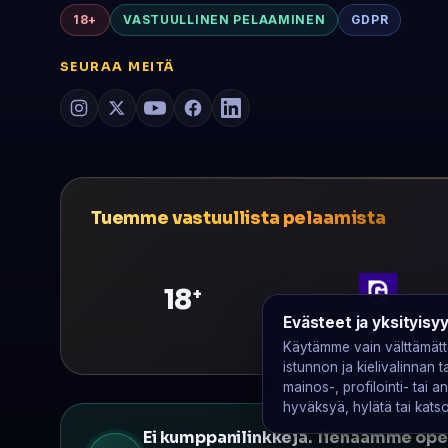
18+
VASTUULLINEN PELAAMINEN
GDPR
SEURAA MEITÄ
Tuemme vastuullista pelaamista
18
+
GamCare
Evästeet ja yksityisy
Käytämme vain välttämättö
istunnon ja kielivalinnan
mainos-, profilointi- tai an
hyväksyä, hylätä tai katsoa
Ei kumppanilinkkejä. Tienaamme oper