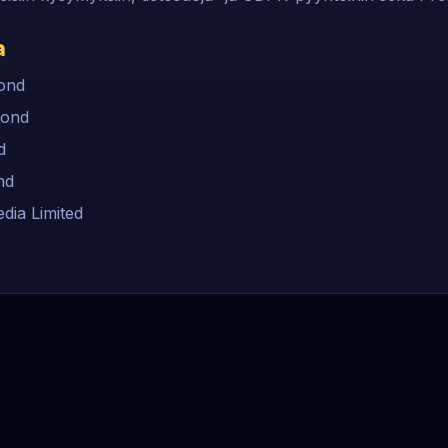
a
ond
mond
d
nd
dia Limited