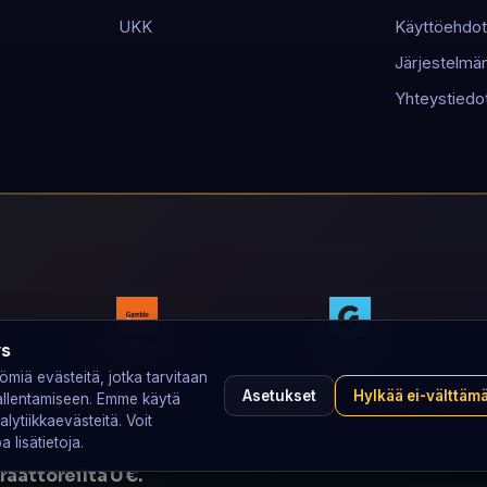
UKK
Käyttöehdot
Järjestelmän 
Yhteystiedo
GambleAware
GAMSTOP
ys
miä evästeitä, jotka tarvitaan
Asetukset
Hylkää ei-välttäm
 tallentamiseen. Emme käytä
alytiikkaevästeitä. Voit
 lisätietoja.
aattoreilta 0 €.