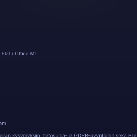
Flat / Office M1
com
leisiin kysymyksiin, tietosuoja- ja GDPR-pyyntöihin sekä P