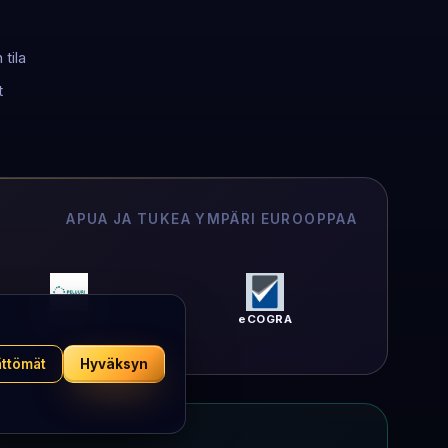
tila
t
APUA JA TUKEA YMPÄRI EUROOPPAA
Peluuri
eCOGRA
ättömät
Hyväksyn