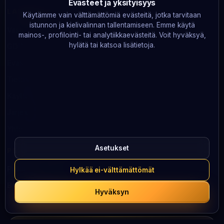
Evästeet ja yksityisyys
LAKITIEDOT
Käytämme vain välttämättömiä evästeitä, jotka tarvitaan
istunnon ja kielivalinnan tallentamiseen. Emme käytä
Vastuullinen pelaaminen
mainos-, profilointi- tai analytiikkaevästeitä. Voit hyväksyä,
hylätä tai katsoa lisätietoja.
GDPR
Evästeet
Tietosuoja
Käyttöehdot
Järjestelmän tila
Yhteystiedot
Asetukset
PELAA VASTUULLISESTI
Peluuri
· 0800 100 101
Hylkää ei-välttämättömät
BeGambleAware
· 0808 8020 133
Hyväksyn