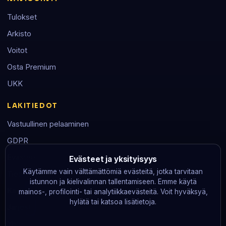
Tulokset
Arkisto
Voitot
Osta Premium
UKK
LAKITIEDOT
Vastuullinen pelaaminen
GDPR
Evästeet
Evästeet ja yksityisyys
Käytämme vain välttämättömiä evästeitä, jotka tarvitaan
Tietosuoja
istunnon ja kielivalinnan tallentamiseen. Emme käytä
Käyttöehdot
mainos-, profilointi- tai analytiikkaevästeitä. Voit hyväksyä,
hylätä tai katsoa lisätietoja.
Järjestelmän tila
Yhteystiedot