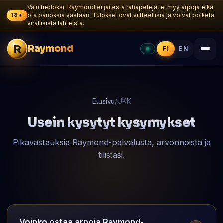
Vain tiedoksi. Raymond ei järjestä rahapelejä, ei myy arpoja eikä
18+
ota panoksia vastaan. Tulokset ovat viitteellisiä ja voivat poiketa
virallisista lähteistä.
R
Raymond
FI
EN
Etusivu
/
UKK
Usein kysytyt kysymykset
Pikavastauksia Raymond-palvelusta, arvonnoista ja
tilistäsi.
Voinko ostaa arpoja Raymond-