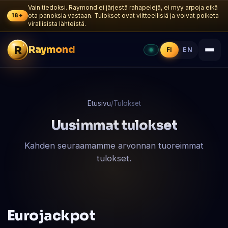
Vain tiedoksi. Raymond ei järjestä rahapelejä, ei myy arpoja eikä
18+
ota panoksia vastaan. Tulokset ovat viitteellisiä ja voivat poiketa
virallisista lähteistä.
R
Raymond
FI
EN
Etusivu
/
Tulokset
Uusimmat tulokset
Kahden seuraamamme arvonnan tuoreimmat
tulokset.
Eurojackpot