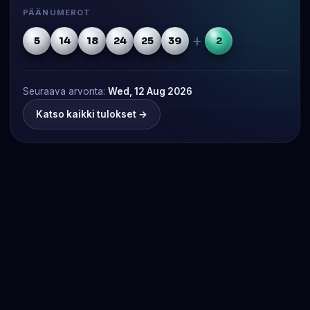
PÄÄNUMEROT
+
5
14
18
24
25
39
2
Seuraava arvonta:
Wed, 12 Aug 2026
Katso kaikki tulokset →