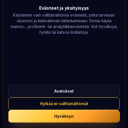
Evästeet ja yksityisyys
LAKITIEDOT
Käytämme vain välttämättömiä evästeitä, jotka tarvitaan
Vastuullinen pelaaminen
istunnon ja kielivalinnan tallentamiseen. Emme käytä
mainos-, profilointi- tai analytiikkaevästeitä. Voit hyväksyä,
GDPR
hylätä tai katsoa lisätietoja.
Evästeet
Tietosuoja
Käyttöehdot
Järjestelmän tila
Yhteystiedot
PELAA VASTUULLISESTI
Asetukset
Peluuri
· 0800 100 101
Hylkää ei-välttämättömät
BeGambleAware
· 0808 8020 133
Hyväksyn