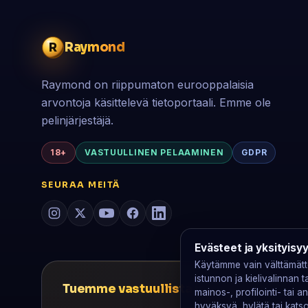
Raymond
R
Raymond on riippumaton eurooppalaisia
arvontoja käsittelevä tietoportaali. Emme ole
pelinjärjestäjä.
18+
VASTUULLINEN PELAAMINEN
GDPR
SEURAA MEITÄ
Evästeet ja yksityisy
Käytämme vain välttämättö
istunnon ja kielivalinnan
Tuemme vastuullista pelaamista
mainos-, profilointi- tai an
hyväksyä, hylätä tai katsoa