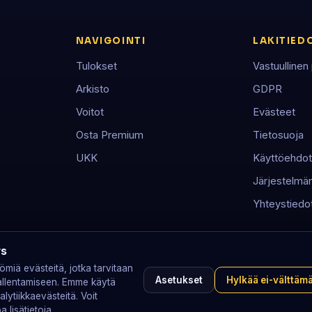
NAVIGOINTI
LAKITIED
Tulokset
Vastuullinen
Arkisto
GDPR
Voitot
Evästeet
Osta Premium
Tietosuoja
UKK
Käyttöehdot
Järjestelmän 
Yhteystiedo
ys
miä evästeitä, jotka tarvitaan
Asetukset
Hylkää ei-välttäm
 tallentamiseen. Emme käytä
alytiikkaevästeitä. Voit
 lisätietoja.