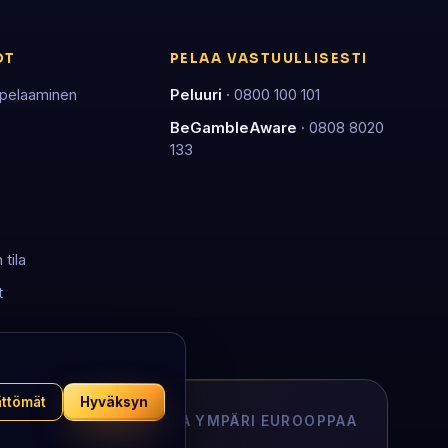
OT
PELAA VASTUULLISESTI
 pelaaminen
Peluuri
· 0800 100 101
BeGambleAware
· 0808 8020
133
tila
t
ättömät
Hyväksyn
APUA JA TUKEA YMPÄRI EUROOPPAA