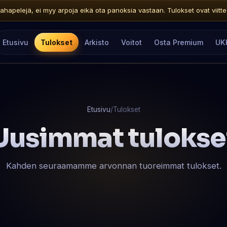
ahapelejä, ei myy arpoja eikä ota panoksia vastaan. Tulokset ovat viitteelli
Etusivu
Tulokset
Arkisto
Voitot
Osta Premium
UK
Etusivu
/
Tulokset
Uusimmat tulokse
Kahden seuraamamme arvonnan tuoreimmat tulokset.