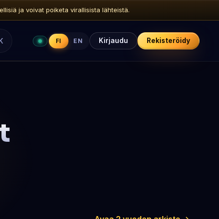
siä ja voivat poiketa virallisista lähteistä.
K
Kirjaudu
Rekisteröidy
FI
EN
t