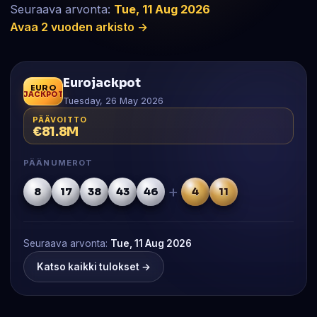
Seuraava arvonta:
Tue, 11 Aug 2026
Avaa 2 vuoden arkisto →
Eurojackpot
EURO
JACKPOT
Tuesday, 26 May 2026
PÄÄVOITTO
€81.8M
PÄÄNUMEROT
+
8
17
38
43
46
4
11
Seuraava arvonta:
Tue, 11 Aug 2026
Katso kaikki tulokset →