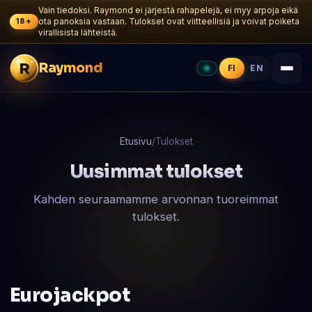
Vain tiedoksi. Raymond ei järjestä rahapelejä, ei myy arpoja eikä
18+
ota panoksia vastaan. Tulokset ovat viitteellisiä ja voivat poiketa
virallisista lähteistä.
R
Raymond
FI
EN
Etusivu
/
Tulokset
Uusimmat tulokset
Kahden seuraamamme arvonnan tuoreimmat
tulokset.
Eurojackpot