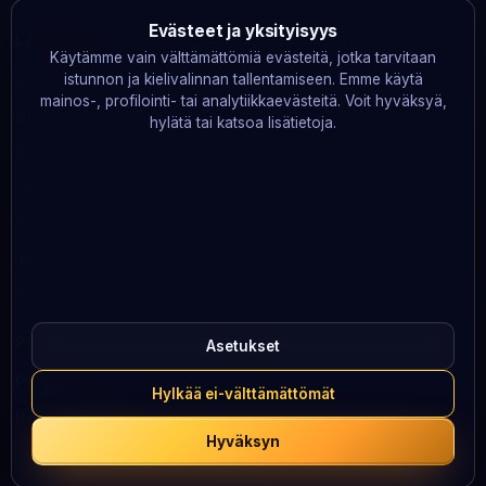
Evästeet ja yksityisyys
LAKITIEDOT
Käytämme vain välttämättömiä evästeitä, jotka tarvitaan
Vastuullinen pelaaminen
istunnon ja kielivalinnan tallentamiseen. Emme käytä
mainos-, profilointi- tai analytiikkaevästeitä. Voit hyväksyä,
GDPR
hylätä tai katsoa lisätietoja.
Evästeet
Tietosuoja
Käyttöehdot
Järjestelmän tila
Yhteystiedot
PELAA VASTUULLISESTI
Asetukset
Peluuri
· 0800 100 101
Hylkää ei-välttämättömät
BeGambleAware
· 0808 8020 133
Hyväksyn