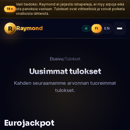
Vain tiedoksi. Raymond ei järjestä rahapelejä, ei myy arpoja eikä
18+
ota panoksia vastaan. Tulokset ovat viitteellisiä ja voivat poiketa
virallisista lähteistä.
R
Raymond
FI
EN
Etusivu
/
Tulokset
Uusimmat tulokset
Kahden seuraamamme arvonnan tuoreimmat
tulokset.
Eurojackpot