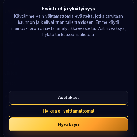
Evästeet ja yksityisyys
LAKITIEDOT
Käytämme vain välttämättömiä evästeitä, jotka tarvitaan
Vastuullinen pelaaminen
istunnon ja kielivalinnan tallentamiseen. Emme käytä
mainos-, profilointi- tai analytiikkaevästeitä. Voit hyväksyä,
GDPR
hylätä tai katsoa lisätietoja.
Evästeet
Tietosuoja
Käyttöehdot
Järjestelmän tila
Yhteystiedot
PELAA VASTUULLISESTI
Asetukset
Peluuri
· 0800 100 101
Hylkää ei-välttämättömät
BeGambleAware
· 0808 8020 133
Hyväksyn