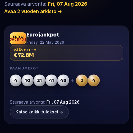
Seuraava arvonta:
Fri, 07 Aug 2026
Avaa 2 vuoden arkisto →
Eurojackpot
EURO
JACKPOT
Friday, 22 May 2026
PÄÄVOITTO
€72.8M
PÄÄNUMEROT
+
4
10
21
41
48
3
4
Seuraava arvonta:
Fri, 07 Aug 2026
Katso kaikki tulokset →