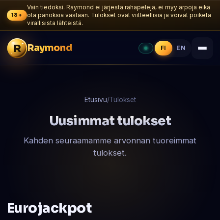
Vain tiedoksi. Raymond ei järjestä rahapelejä, ei myy arpoja eikä
18+
ota panoksia vastaan. Tulokset ovat viitteellisiä ja voivat poiketa
virallisista lähteistä.
R
Raymond
FI
EN
Etusivu
/
Tulokset
Uusimmat tulokset
Kahden seuraamamme arvonnan tuoreimmat
tulokset.
Eurojackpot