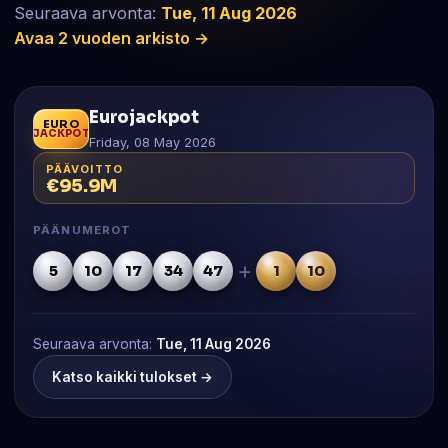
Seuraava arvonta:
Tue, 11 Aug 2026
Avaa 2 vuoden arkisto →
Eurojackpot
EURO
JACKPOT
Friday, 08 May 2026
PÄÄVOITTO
€95.9M
PÄÄNUMEROT
+
5
10
17
34
47
1
10
Seuraava arvonta:
Tue, 11 Aug 2026
Katso kaikki tulokset →