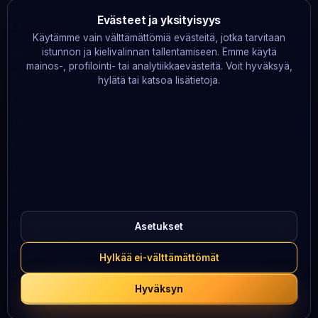
Evästeet ja yksityisyys
LAKITIEDOT
Käytämme vain välttämättömiä evästeitä, jotka tarvitaan
Vastuullinen pelaaminen
istunnon ja kielivalinnan tallentamiseen. Emme käytä
mainos-, profilointi- tai analytiikkaevästeitä. Voit hyväksyä,
GDPR
hylätä tai katsoa lisätietoja.
Evästeet
Tietosuoja
Käyttöehdot
Järjestelmän tila
Yhteystiedot
PELAA VASTUULLISESTI
Asetukset
Peluuri
· 0800 100 101
Hylkää ei-välttämättömät
BeGambleAware
· 0808 8020 133
Hyväksyn