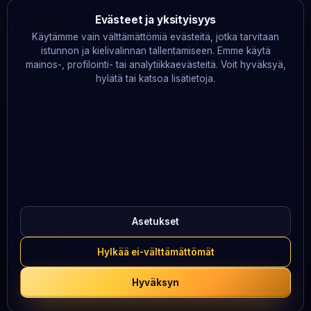
Evästeet ja yksityisyys
LAKITIEDOT
Käytämme vain välttämättömiä evästeitä, jotka tarvitaan
Vastuullinen pelaaminen
istunnon ja kielivalinnan tallentamiseen. Emme käytä
mainos-, profilointi- tai analytiikkaevästeitä. Voit hyväksyä,
GDPR
hylätä tai katsoa lisätietoja.
Evästeet
Tietosuoja
Käyttöehdot
Järjestelmän tila
Yhteystiedot
PELAA VASTUULLISESTI
Asetukset
Peluuri
· 0800 100 101
Hylkää ei-välttämättömät
BeGambleAware
· 0808 8020 133
Hyväksyn