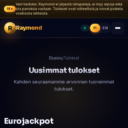
Vain tiedoksi. Raymond ei järjestä rahapelejä, ei myy arpoja eikä
18+
ota panoksia vastaan. Tulokset ovat viitteellisiä ja voivat poiketa
virallisista lähteistä.
R
Raymond
FI
EN
Etusivu
/
Tulokset
Uusimmat tulokset
Kahden seuraamamme arvonnan tuoreimmat
tulokset.
Eurojackpot