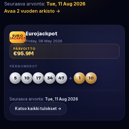
Seuraava arvonta:
Tue, 11 Aug 2026
Avaa 2 vuoden arkisto →
Eurojackpot
EURO
JACKPOT
Friday, 08 May 2026
PÄÄVOITTO
€95.9M
PÄÄNUMEROT
+
5
10
17
34
47
1
10
Seuraava arvonta:
Tue, 11 Aug 2026
Katso kaikki tulokset →