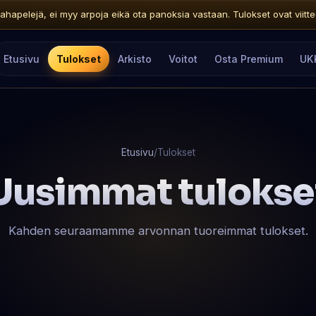
ahapelejä, ei myy arpoja eikä ota panoksia vastaan. Tulokset ovat viitteelli
Etusivu
Tulokset
Arkisto
Voitot
Osta Premium
UK
Etusivu
/
Tulokset
Uusimmat tulokse
Kahden seuraamamme arvonnan tuoreimmat tulokset.