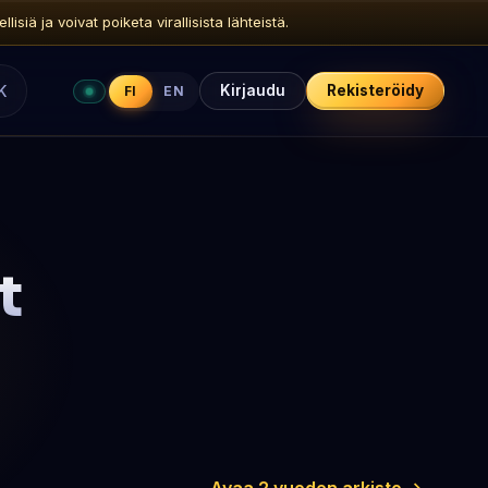
siä ja voivat poiketa virallisista lähteistä.
K
Kirjaudu
Rekisteröidy
FI
EN
t