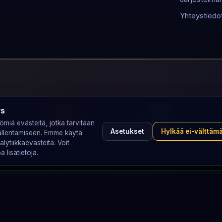
Yhteystiedo
ys
miä evästeitä, jotka tarvitaan
GambleAware
GAMSTOP
Asetukset
Hylkää ei-välttäm
 tallentamiseen. Emme käytä
alytiikkaevästeitä. Voit
 lisätietoja.
aattoreilta 0 €.
älityspalkkioita eikä mainosta arvontalipukkeiden myyntiä. Meillä ei
hteemme.