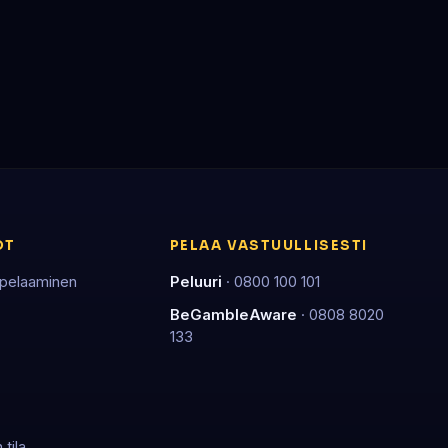
OT
PELAA VASTUULLISESTI
 pelaaminen
Peluuri
· 0800 100 101
BeGambleAware
· 0808 8020
133
tila