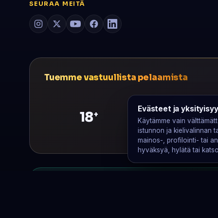
SEURAA MEITÄ
Tuemme vastuullista pelaamista
Evästeet ja yksityisy
18
+
Käytämme vain välttämättö
GamCare
istunnon ja kielivalinnan
mainos-, profilointi- tai an
hyväksyä, hylätä tai katsoa
Ei kumppanilinkkejä. Tienaamme oper
€0
Raymond ei käytä kumppanuusohjelmia, ei ota v
järjestäjiin — luottamuksesi on ainoa tulonlä