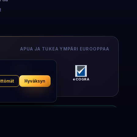
t
APUA JA TUKEA YMPÄRI EUROOPPAA
Peluuri
eCOGRA
ättömät
Hyväksyn
 ole minkäänlaista taloudellista suhdetta arpajaisten