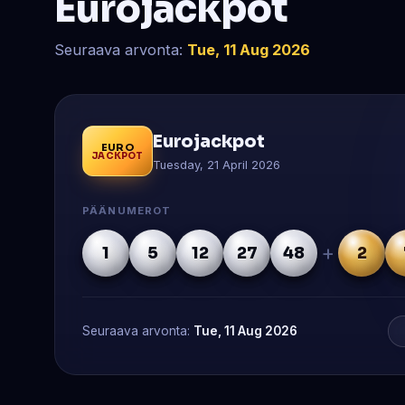
Eurojackpot
Seuraava arvonta:
Tue, 11 Aug 2026
Eurojackpot
EURO
JACKPOT
Tuesday, 21 April 2026
PÄÄNUMEROT
+
1
5
12
27
48
2
Seuraava arvonta:
Tue, 11 Aug 2026