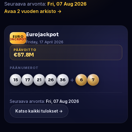
Seuraava arvonta:
Fri, 07 Aug 2026
Avaa 2 vuoden arkisto →
Eurojackpot
EURO
JACKPOT
Friday, 17 April 2026
PÄÄVOITTO
€57.8M
PÄÄNUMEROT
+
15
17
21
26
36
6
7
Seuraava arvonta:
Fri, 07 Aug 2026
Katso kaikki tulokset →