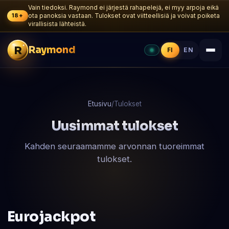
Vain tiedoksi. Raymond ei järjestä rahapelejä, ei myy arpoja eikä
18+
ota panoksia vastaan. Tulokset ovat viitteellisiä ja voivat poiketa
virallisista lähteistä.
R
Raymond
FI
EN
Etusivu
/
Tulokset
Uusimmat tulokset
Kahden seuraamamme arvonnan tuoreimmat
tulokset.
Eurojackpot