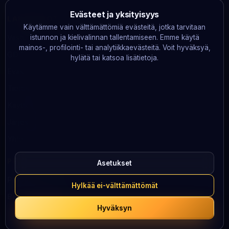
Evästeet ja yksityisyys
LAKITIEDOT
Käytämme vain välttämättömiä evästeitä, jotka tarvitaan
Vastuullinen pelaaminen
istunnon ja kielivalinnan tallentamiseen. Emme käytä
mainos-, profilointi- tai analytiikkaevästeitä. Voit hyväksyä,
GDPR
hylätä tai katsoa lisätietoja.
Evästeet
Tietosuoja
Käyttöehdot
Järjestelmän tila
Yhteystiedot
PELAA VASTUULLISESTI
Asetukset
Peluuri
· 0800 100 101
Hylkää ei-välttämättömät
BeGambleAware
· 0808 8020 133
Hyväksyn