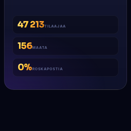
47 213
TILAAJAA
156
MAATA
0%
ROSKAPOSTIA