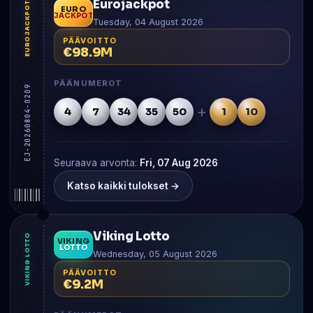
Eurojackpot
EUROJACKPOT
EURO
JACKPOT
Tuesday, 04 August 2026
PÄÄVOITTO
€98.9M
PÄÄNUMEROT
EJ-20260804-0209
+
4
7
34
35
50
1
10
Seuraava arvonta:
Fri, 07 Aug 2026
Katso kaikki tulokset →
Viking Lotto
VIKING LOTTO
VIKING
LOTTO
Wednesday, 05 August 2026
PÄÄVOITTO
€9.2M