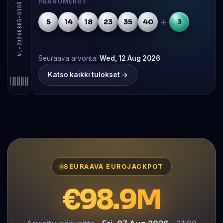
PÄÄNUMEROT
VL-20260805-0105
+
5
14
18
23
35
40
3
Seuraava arvonta:
Wed, 12 Aug 2026
Katso kaikki tulokset →
SEURAAVA EUROJACKPOT
€98.9M