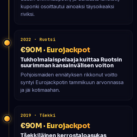
kuponki osoittautui ainoaksi täysoikeaksi
riviksi.
2022 · Ruotsi
€90M · Eurojackpot
Tukholmalaispelaaja kuittaa Ruotsin
suurimman kansainvälisen voiton
Pohjoismaiden ennätyksen rikkonut voitto
syntyi Eurojackpotin tammikuun arvonnassa
ja jäi kotimaahan.
2019 · Tšekki
€90M · Eurojackpot
Tšekkiläinen kerros­talo­asukas