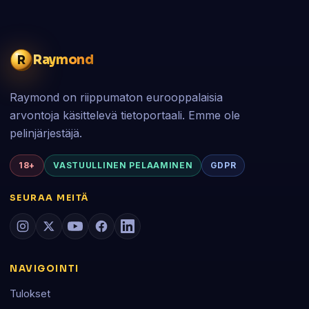
Raymond
R
Raymond on riippumaton eurooppalaisia
arvontoja käsittelevä tietoportaali. Emme ole
pelinjärjestäjä.
18+
VASTUULLINEN PELAAMINEN
GDPR
SEURAA MEITÄ
NAVIGOINTI
Tulokset