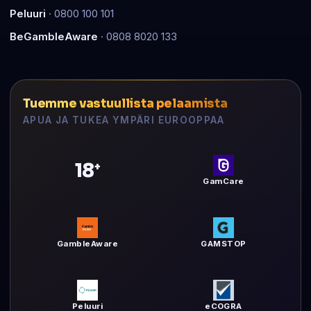
Peluuri
· 0800 100 101
BeGambleAware
· 0808 8020 133
Tuemme vastuullista pelaamista
APUA JA TUKEA YMPÄRI EUROOPPAA
18
+
GamCare
GambleAware
GAMSTOP
Peluuri
eCOGRA