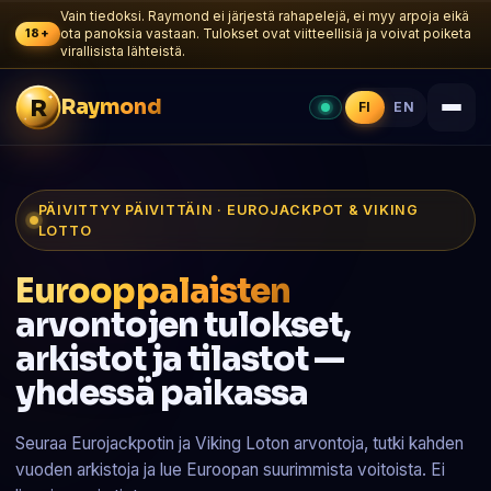
Vain tiedoksi. Raymond ei järjestä rahapelejä, ei myy arpoja eikä
18+
ota panoksia vastaan. Tulokset ovat viitteellisiä ja voivat poiketa
virallisista lähteistä.
R
Raymond
FI
EN
PÄIVITTYY PÄIVITTÄIN · EUROJACKPOT & VIKING
LOTTO
Eurooppalaisten
arvontojen tulokset,
arkistot ja tilastot —
yhdessä paikassa
Seuraa Eurojackpotin ja Viking Loton arvontoja, tutki kahden
vuoden arkistoja ja lue Euroopan suurimmista voitoista. Ei