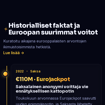
Historialliset faktat ja
Euroopan suurimmat voitot
Kuratoitu aikajana eurooppalaisten arvontojen
ikimuistoisimmista hetkistä.
Lue lisää →
2022 · Saksa
€110M · Eurojackpot
Saksalainen anonyymi voittaja vie
ennätyksellisen kattopotin
Toukokuun arvonnassa Eurojackpot saavutti
uuden enimmäispotin, ja Saksasta lähetetty