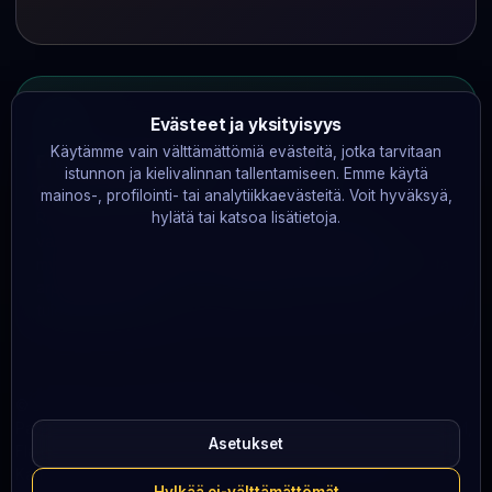
€0
Evästeet ja yksityisyys
Käytämme vain välttämättömiä evästeitä, jotka tarvitaan
Ei kumppanilinkkejä. Tienaamme
istunnon ja kielivalinnan tallentamiseen. Emme käytä
operaattoreilta 0 €.
mainos-, profilointi- tai analytiikkaevästeitä. Voit hyväksyä,
Raymond ei käytä kumppanuusohjelmia, ei ota
hylätä tai katsoa lisätietoja.
välityspalkkioita eikä mainosta arvontalipukkeiden
myyntiä. Meillä ei ole minkäänlaista taloudellista suhdetta
arpajaisten järjestäjiin — luottamuksesi on ainoa
tulonlähteemme.
© 2026 raymond.fi. Kaikki oikeudet pidätetään.
Palveluntarjoaja:
Srenk Media Limited
· Promitheos 14, Floor M,
Asetukset
Flat / Office M1, 1065 Nicosia, Cyprus
Kaupparekisteri (Cyprus): ΗΕ 483274 ·
+357 99 631882
·
Hylkää ei-välttämättömät