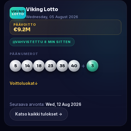
Viking Lotto
VIKING
LOTTO
Wednesday, 05 August 2026
PÄÄVOITTO
€9.2M
VAHVISTETTU 8 MIN SITTEN
PÄÄNUMEROT
+
5
14
18
23
35
40
3
Voittoluokat
Seuraava arvonta:
Wed, 12 Aug 2026
Katso kaikki tulokset →