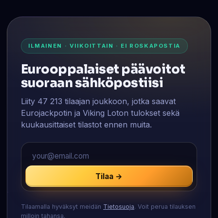
ILMAINEN · VIIKOITTAIN · EI ROSKAPOSTIA
Eurooppalaiset päävoitot
suoraan sähköpostiisi
Liity 47 213 tilaajan joukkoon, jotka saavat
Eurojackpotin ja Viking Loton tulokset sekä
kuukausittaiset tilastot ennen muita.
Tilaa →
Tilaamalla hyväksyt meidän
Tietosuoja
. Voit perua tilauksen
milloin tahansa.