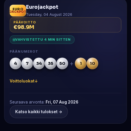
Eurojackpot
EURO
JACKPOT
Tuesday, 04 August 2026
PÄÄVOITTO
€98.9M
VAHVISTETTU 4 MIN SITTEN
PÄÄNUMEROT
+
4
7
34
35
50
1
10
Voittoluokat
Seuraava arvonta:
Fri, 07 Aug 2026
Katso kaikki tulokset →