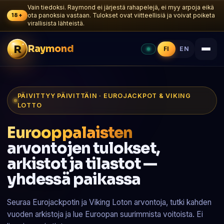
Vain tiedoksi. Raymond ei järjestä rahapelejä, ei myy arpoja eikä
18+
ota panoksia vastaan. Tulokset ovat viitteellisiä ja voivat poiketa
virallisista lähteistä.
R
Raymond
FI
EN
PÄIVITTYY PÄIVITTÄIN · EUROJACKPOT & VIKING
LOTTO
Eurooppalaisten
arvontojen tulokset,
arkistot ja tilastot —
yhdessä paikassa
Seuraa Eurojackpotin ja Viking Loton arvontoja, tutki kahden
vuoden arkistoja ja lue Euroopan suurimmista voitoista. Ei