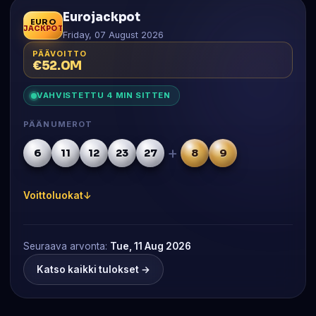
Eurojackpot
EURO
JACKPOT
Friday, 07 August 2026
PÄÄVOITTO
€52.0M
VAHVISTETTU 4 MIN SITTEN
PÄÄNUMEROT
+
6
11
12
23
27
8
9
Voittoluokat
Seuraava arvonta:
Tue, 11 Aug 2026
Katso kaikki tulokset →