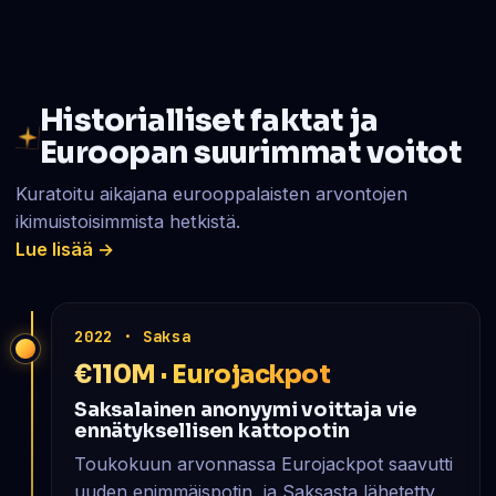
Historialliset faktat ja
Euroopan suurimmat voitot
Kuratoitu aikajana eurooppalaisten arvontojen
ikimuistoisimmista hetkistä.
Lue lisää →
2022 · Saksa
€110M · Eurojackpot
Saksalainen anonyymi voittaja vie
ennätyksellisen kattopotin
Toukokuun arvonnassa Eurojackpot saavutti
uuden enimmäispotin, ja Saksasta lähetetty