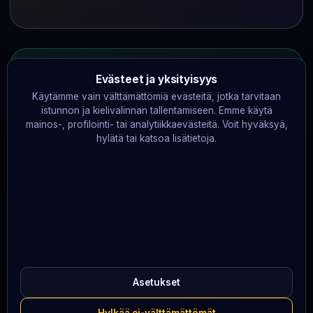
€0
Evästeet ja yksityisyys
Käytämme vain välttämättömiä evästeitä, jotka tarvitaan
Ei kumppanilinkkejä. Tienaamme
istunnon ja kielivalinnan tallentamiseen. Emme käytä
operaattoreilta 0 €.
mainos-, profilointi- tai analytiikkaevästeitä. Voit hyväksyä,
Raymond ei käytä kumppanuusohjelmia, ei ota
hylätä tai katsoa lisätietoja.
välityspalkkioita eikä mainosta arvontalipukkeiden
myyntiä. Meillä ei ole minkäänlaista taloudellista suhdetta
arpajaisten järjestäjiin — luottamuksesi on ainoa
tulonlähteemme.
© 2026 raymond.fi. Kaikki oikeudet pidätetään.
Palveluntarjoaja:
Srenk Media Limited
· Promitheos 14, Floor M,
Asetukset
Flat / Office M1, 1065 Nicosia, Cyprus
Kaupparekisteri (Cyprus): ΗΕ 483274 ·
+357 99 631882
·
Hylkää ei-välttämättömät