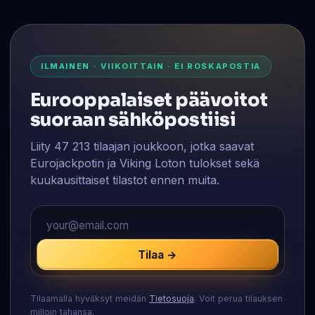
ILMAINEN · VIIKOITTAIN · EI ROSKAPOSTIA
Eurooppalaiset päävoitot
suoraan sähköpostiisi
Liity 47 213 tilaajan joukkoon, jotka saavat
Eurojackpotin ja Viking Loton tulokset sekä
kuukausittaiset tilastot ennen muita.
Tilaa →
Tilaamalla hyväksyt meidän
Tietosuoja
. Voit perua tilauksen
milloin tahansa.