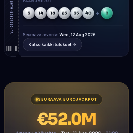
PÄÄNUMEROT
VL-20260805-0105
+
5
14
18
23
35
40
3
Seuraava arvonta:
Wed, 12 Aug 2026
Katso kaikki tulokset →
SEURAAVA EUROJACKPOT
€52.0M