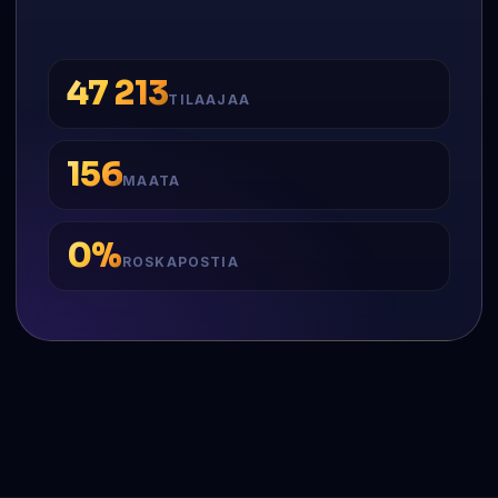
47 213
TILAAJAA
156
MAATA
0%
ROSKAPOSTIA