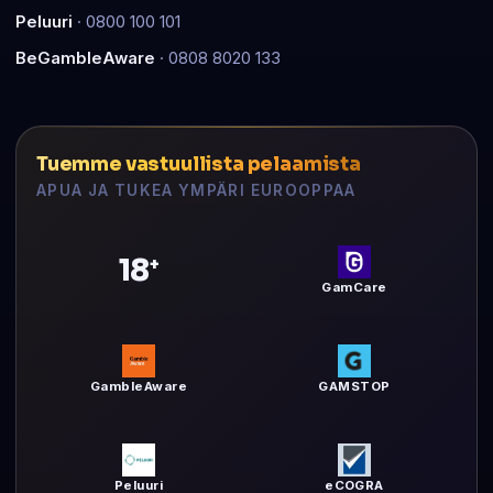
Peluuri
· 0800 100 101
BeGambleAware
· 0808 8020 133
Tuemme vastuullista pelaamista
APUA JA TUKEA YMPÄRI EUROOPPAA
18
+
GamCare
GambleAware
GAMSTOP
Peluuri
eCOGRA