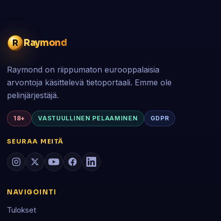
Raymond
R
Raymond on riippumaton eurooppalaisia
arvontoja käsittelevä tietoportaali. Emme ole
pelinjärjestäjä.
18+
VASTUULLINEN PELAAMINEN
GDPR
SEURAA MEITÄ
NAVIGOINTI
Tulokset