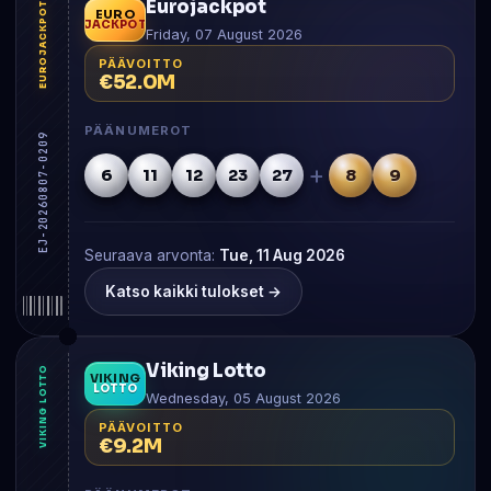
Eurojackpot
EUROJACKPOT
EURO
JACKPOT
Friday, 07 August 2026
PÄÄVOITTO
€52.0M
PÄÄNUMEROT
EJ-20260807-0209
+
6
11
12
23
27
8
9
Seuraava arvonta:
Tue, 11 Aug 2026
Katso kaikki tulokset →
Viking Lotto
VIKING LOTTO
VIKING
LOTTO
Wednesday, 05 August 2026
PÄÄVOITTO
€9.2M