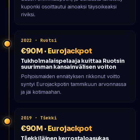
kuponki osoittautui ainoaksi täysoikeaksi
riviksi.
2022 · Ruotsi
€90M · Eurojackpot
Tukholmalaispelaaja kuittaa Ruotsin
suurimman kansainvälisen voiton
Pohjoismaiden ennätyksen rikkonut voitto
syntyi Eurojackpotin tammikuun arvonnassa
ja jäi kotimaahan.
2019 · Tšekki
€90M · Eurojackpot
Tšekkiläinen kerros­talo­asukas