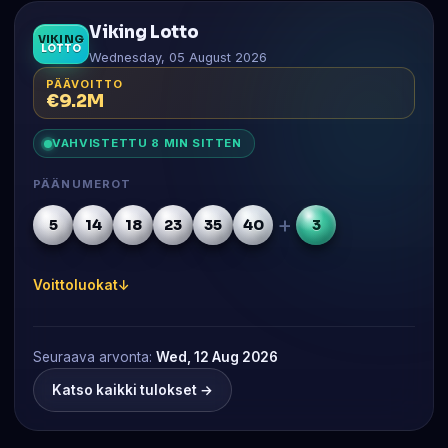
Viking Lotto
VIKING
LOTTO
Wednesday, 05 August 2026
PÄÄVOITTO
€9.2M
VAHVISTETTU 8 MIN SITTEN
PÄÄNUMEROT
+
5
14
18
23
35
40
3
Voittoluokat
Seuraava arvonta:
Wed, 12 Aug 2026
Katso kaikki tulokset →